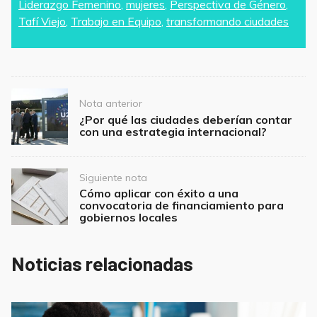
b
A
Liderazgo Femenino
,
mujeres
,
Perspectiva de Género
,
o
p
Tafí Viejo
,
Trabajo en Equipo
,
transformando ciudades
o
p
k
Post
Nota anterior
navigation
¿Por qué las ciudades deberían contar
con una estrategia internacional?
Siguiente nota
Cómo aplicar con éxito a una
convocatoria de financiamiento para
gobiernos locales
Noticias relacionadas