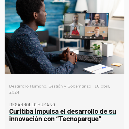
Categorías
Posted
Desarrollo Humano
,
Gestión y Gobernanza
18 abril,
on
2024
DESARROLLO HUMANO
Curitiba impulsa el desarrollo de su
innovación con “Tecnoparque”