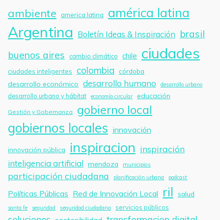
américa latina
ambiente
america latina
Argentina
brasil
Boletín Ideas & Inspiración
ciudades
buenos aires
chile
cambio climático
colombia
córdoba
ciudades inteligentes
desarrollo humano
desarrollo económico
desarrollo urbano
educación
desarrollo urbano y hábitat
economía circular
gobierno local
Gestión y Gobernanza
gobiernos locales
innovación
inspiracion
inspiración
innovación pública
inteligencia artificial
mendoza
municipios
participación ciudadana
planificación urbana
podcast
ril
Políticas Públicas
Red de Innovación Local
salud
servicios públicos
santa fe
seguridad
seguridad ciudadana
soluciones
transformacion digital