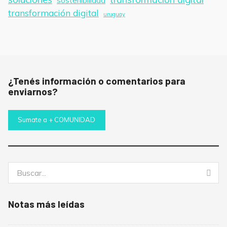
sostenibilidad
transformación digital
uruguay
¿Tenés información o comentarios para
enviarnos?
Sumate a + COMUNIDAD
Buscar:
Bus
Notas más leídas