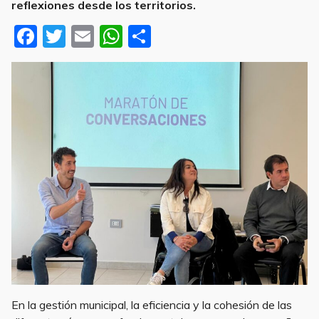
reflexiones desde los territorios.
F
T
E
W
S
a
w
m
h
h
c
it
ai
at
ar
e
te
l
s
e
b
r
A
o
p
o
p
k
En la gestión municipal, la eficiencia y la cohesión de las