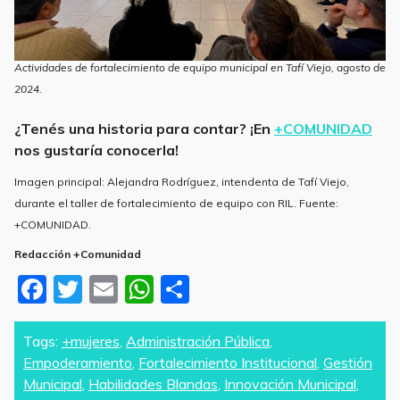
Actividades de fortalecimiento de equipo municipal en Tafí Viejo, agosto de
2024.
¿Tenés una historia para contar? ¡En
+COMUNIDAD
nos gustaría conocerla!
Imagen principal: Alejandra Rodríguez, intendenta de Tafí Viejo,
durante el taller de fortalecimiento de equipo con RIL. Fuente:
+COMUNIDAD.
Redacción +Comunidad
F
T
E
W
S
a
w
m
h
h
c
itt
ai
at
ar
Tags:
+mujeres
,
Administración Pública
,
Empoderamiento
,
Fortalecimiento Institucional
,
Gestión
e
er
l
s
e
Municipal
,
Habilidades Blandas
,
Innovación Municipal
,