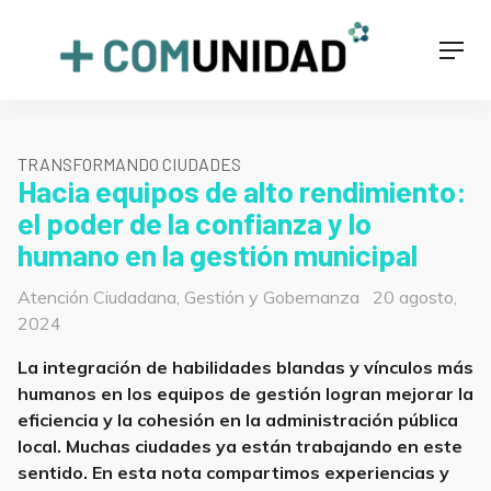
Skip
to
+COMUNIDAD
Men
content
TRANSFORMANDO CIUDADES
Hacia equipos de alto rendimiento:
el poder de la confianza y lo
humano en la gestión municipal
Categorías
Posted
Atención Ciudadana
,
Gestión y Gobernanza
20 agosto,
on
2024
La integración de habilidades blandas y vínculos más
humanos en los equipos de gestión logran mejorar la
eficiencia y la cohesión en la administración pública
local. Muchas ciudades ya están trabajando en este
sentido. En esta nota compartimos experiencias y