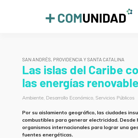
Skip
to
+COMUNIDAD
content
SAN ANDRÉS, PROVIDENCIA Y SANTA CATALINA
Las islas del Caribe 
las energías renovabl
Categorías
Ambiente
,
Desarrollo Económico
,
Servicios Públicos
Por su aislamiento geográfico, las ciudades in
combustibles para generar electricidad. Desde 
organismos internacionales para lograr una gest
fuentes energéticas.