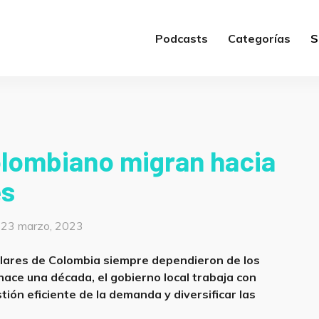
Podcasts
Categorías
S
colombiano migran hacia
es
Posted
23 marzo, 2023
on
sulares de Colombia siempre dependieron de los
hace una década, el gobierno local trabaja con
ión eficiente de la demanda y diversificar las