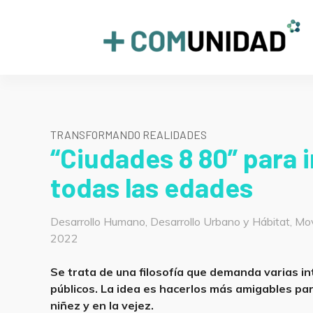
Skip
to
+COMUNIDAD
content
TRANSFORMANDO REALIDADES
“Ciudades 8 80” para i
todas las edades
Categorías
Desarrollo Humano
,
Desarrollo Urbano y Hábitat
,
Mov
2022
Se trata de una filosofía que demanda varias i
públicos. La idea es hacerlos más amigables par
niñez y en la vejez.