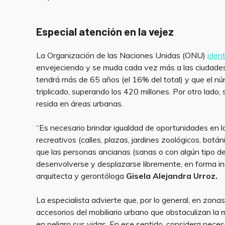
Especial atención en la vejez
La Organización de las Naciones Unidas (ONU)
ident
envejeciendo y se muda cada vez más a las ciudades
tendrá más de 65 años (el 16% del total) y que el 
triplicado, superando los 420 millones. Por otro lado,
resida en áreas urbanas.
“Es necesario brindar igualdad de oportunidades en lo
recreativos (calles, plazas, jardines zoológicos, botá
que las personas ancianas (sanas o con algún tipo de
desenvolverse y desplazarse libremente, en forma in
arquitecta y gerontóloga
Gisela Alejandra Urroz.
La especialista advierte que, por lo general, en zo
accesorios del mobiliario urbano que obstaculizan la
en peligro sus vidas. En ese sentido, considera neces