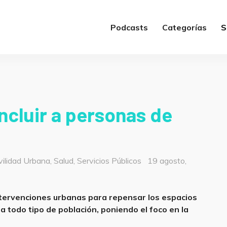
Podcasts
Categorías
S
ncluir a personas de
Posted
ilidad Urbana
,
Salud
,
Servicios Públicos
19 agosto,
on
ntervenciones urbanas para repensar los espacios
a todo tipo de población, poniendo el foco en la