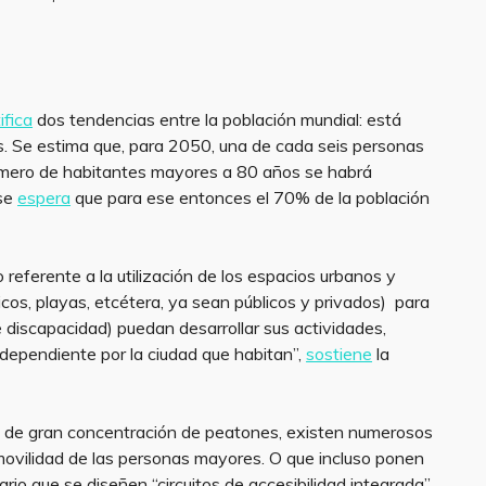
ifica
dos tendencias entre la población mundial: está
. Se estima que, para 2050, una de cada seis personas
número de habitantes mayores a 80 años se habrá
 se
espera
que para ese entonces el 70% de la población
 referente a la utilización de los espacios urbanos y
nicos, playas, etcétera, ya sean públicos y privados) para
 discapacidad) puedan desarrollar sus actividades,
dependiente por la ciudad que habitan”,
sostiene
la
nas de gran concentración de peatones, existen numerosos
 movilidad de las personas mayores. O que incluso ponen
ario que se diseñen “circuitos de accesibilidad integrada”